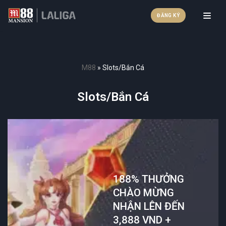
ĐĂNG KÝ
Chuyển
tới
nội
M88
»
Slots/Bắn Cá
dung
Slots/Bắn Cá
188% THƯỞNG
CHÀO MỪNG
NHẬN LÊN ĐẾN
3,888 VND +