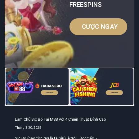
FREESPINS
CƯỢC NGAY
Làm Chủ Sic Bo Tại M88 Với 4 Chiến Thuật Đỉnh Cao
Tháng 3 30, 2025
Sic Bo (hay còn gọi là tài xỉu) là trò…
Đọc tiếp »