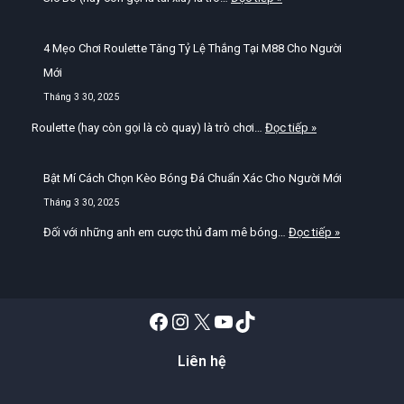
4 Mẹo Chơi Roulette Tăng Tỷ Lệ Thắng Tại M88 Cho Người
Mới
Tháng 3 30, 2025
Roulette (hay còn gọi là cò quay) là trò chơi…
Đọc tiếp »
Bật Mí Cách Chọn Kèo Bóng Đá Chuẩn Xác Cho Người Mới
Tháng 3 30, 2025
Đối với những anh em cược thủ đam mê bóng…
Đọc tiếp »
Liên hệ